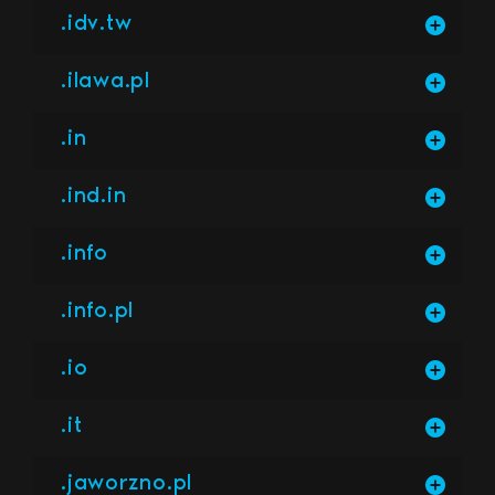
.idv.tw
.ilawa.pl
.in
.ind.in
.info
.info.pl
.io
.it
.jaworzno.pl