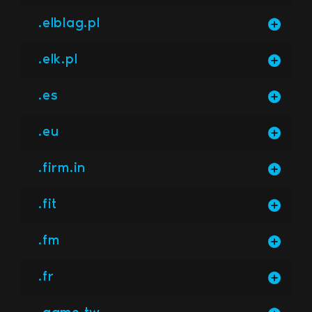
.elblag.pl
.elk.pl
.es
.eu
.firm.in
.fit
.fm
.fr
.game.tw