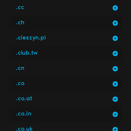
.cc
.ch
.cieszyn.pl
.club.tw
.cn
.co
.co.at
.co.in
.co.uk