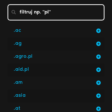
.ac
.ag
.agro.pl
.aid.pl
.am
.asia
.at