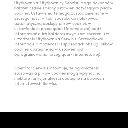
Użytkownika. Użytkownicy Serwisu mogą dokonać w
każdym czasie zmiany ustawień dotyczących plików
cookies. Ustawienia te mogą zostać zmienione w
szczególności w taki sposób, aby blokować
automatyczną obsługę plików cookies w
ustawieniach przeglądarki internetowej bądź
informować o ich każdorazowym zamieszczeniu w
urządzeniu Użytkownika Serwisu. Szczegółowe
informacje o możliwości i sposobach obsługi plików
cookies dostępne są w ustawieniach
oprogramowania (przeglądarki internetowej).
Operator Serwisu informuje, że ograniczenia
stosowania plików cookies mogą wpłynąć na
niektóre funkcjonalności dostępne na stronach
internetowych Serwisu.