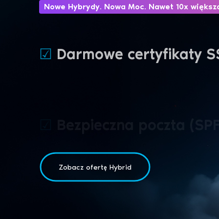
Nowe Hybrydy. Nowa Moc. Nawet 10x większ
☑
Darmowe certyfikaty S
☑
Bezpieczna poczta (S
☑
Kopia zapasowa 24h / 
Zobacz ofertę Hybrid