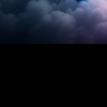
 to hosting w
o filozofię