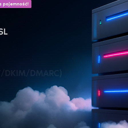
a pojemność!
SL
PF/DKIM/DMARC)
30 dni