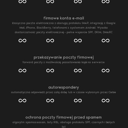
firmowe konta e-mail
klasyczna poczta elektroniczna z obsługą protokołu IMAP, integracją z Google
Mail, iPhone, BlackBerry, telefonami z systemem Android; Wysoka
dostarczalność poczty elektronicznej - pełne wsparcie SPF, DKIM, DMARC
przekazywanie poczty firmowej
forward poczty z możliwością pozostawienia kopii na serwerze
autorespondery
automatyczna odpowiedź przez całą dobę lub w czasie wybranym przez Ciebie
ochrona poczty firmowej przed spamem
algorytm spamassassin, listy RBL, obsługa protokołu SPF, czarnych i białych
list