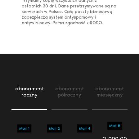
Trzymamy kopię wszystkich danych z
ostatnich 30 dni. Dane przetrzymywane są na
serwerach w Polsce. Całą pocztę biznesową
zabezpiecza system antyspamowy i
antywirusowy. Pełna zgodność z RODO.
abonament
abonament
abonament
roczny
półroczny
miesięczny
Mail 8
Mail 1
Mail 2
Mail 4
2 000,00