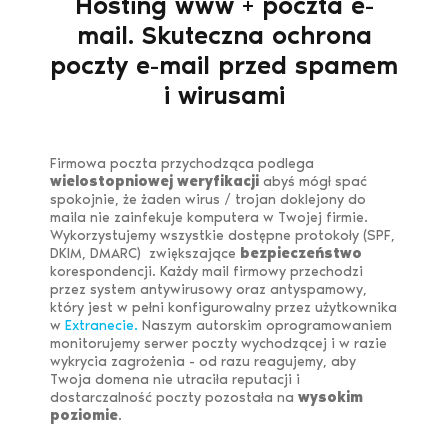
Hosting www + poczta e-
mail. Skuteczna ochrona
poczty e-mail przed spamem
i wirusami
Firmowa poczta przychodząca podlega
wielostopniowej weryfikacji
abyś mógł spać
spokojnie, że żaden wirus / trojan doklejony do
maila nie zainfekuje komputera w Twojej firmie.
Wykorzystujemy wszystkie dostępne protokoły (SPF,
DKIM, DMARC) zwiększające
bezpieczeństwo
korespondencji. Każdy mail firmowy przechodzi
przez system antywirusowy oraz antyspamowy,
który jest w pełni konfigurowalny przez użytkownika
w
Extranecie.
Naszym autorskim oprogramowaniem
monitorujemy serwer poczty wychodzącej i w razie
wykrycia zagrożenia - od razu reagujemy, aby
Twoja domena nie utraciła reputacji i
dostarczalność poczty pozostała na
wysokim
poziomie
.