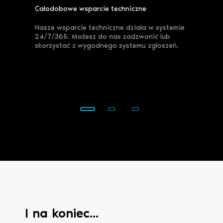
Całodobowe wsparcie techniczne
Darmowe c
enowej.
Nasze wsparcie techniczne działa w systemie
Do każdeg
białym”
-
24/7/365. Możesz do nas zadzwonić lub
ilość cert
 klientów
skorzystać z wygodnego systemu zgłoszeń.
pod swój 
 kosztów
szyfrowan
nas nie za
go i uruc
I na koniec...