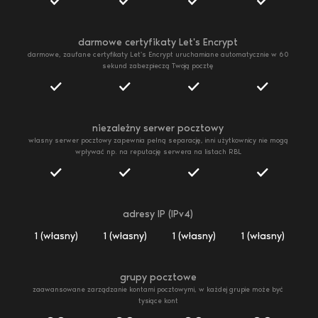
darmowe certyfikaty Let's Encrypt
darmowe, zaufane certyfikaty Let's Encrypt uruchamiane automatycznie w 60
sekund zabezpieczą Twoją pocztę
niezależny serwer pocztowy
własny serwer pocztowy zapewnia pełną separację, inni użytkownicy nie mogą
wpływać np. na reputację serwera na listach RBL
adresy IP (IPv4)
1 (własny)
1 (własny)
1 (własny)
1 (własny)
grupy pocztowe
zaawansowane zarządzanie kontami pocztowymi, w każdej grupie może być
tysiące kont