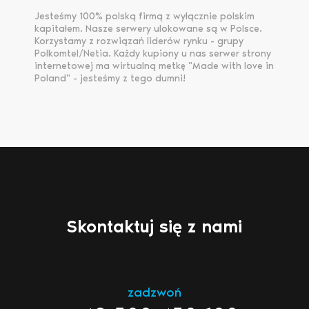
Jesteśmy 100% polską firmą z wyłącznie polskim
kapitałem. Nasze serwery ulokowane są w Polsce.
Korzystamy z rozwiązań liderów rynku - grupy
Polkomtel/Netia. Każdy kupiony u nas serwer strony
internetowej ma wirtualną metkę "Made with love in
Poland" - jesteśmy z tego dumni!
Skontaktuj się z nami
zadzwoń