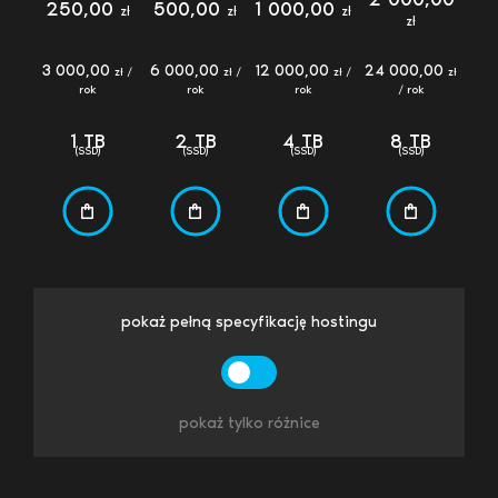
250,00
500,00
1 000,00
zł
zł
zł
zł
3 000,00
6 000,00
12 000,00
24 000,00
zł /
zł /
zł /
zł
rok
rok
rok
/ rok
1 TB
2 TB
4 TB
8 TB
(SSD)
(SSD)
(SSD)
(SSD)
pokaż pełną specyfikację hostingu
pokaż tylko różnice