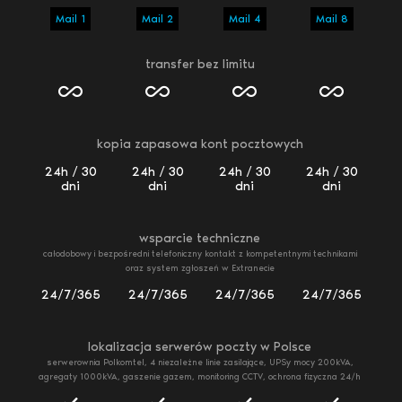
Mail 1
Mail 2
Mail 4
Mail 8
transfer bez limitu
kopia zapasowa kont pocztowych
24h / 30
24h / 30
24h / 30
24h / 30
dni
dni
dni
dni
wsparcie techniczne
całodobowy i bezpośredni telefoniczny kontakt z kompetentnymi technikami
oraz system zgłoszeń w Extranecie
24/7/365
24/7/365
24/7/365
24/7/365
lokalizacja serwerów poczty w Polsce
serwerownia Polkomtel, 4 niezależne linie zasilające, UPSy mocy 200kVA,
agregaty 1000kVA, gaszenie gazem, monitoring CCTV, ochrona fizyczna 24/h