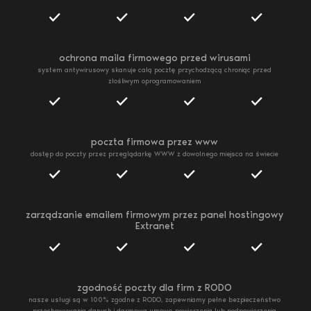
ochrona maila firmowego przed wirusami
system antywirusowy skanuje całą pocztę przychodzącą chroniąc przed
złośliwym oprogramowaniem
poczta firmowa przez www
dostęp do poczty przez przeglądarkę WWW z dowolnego miejsca na świecie
zarządzanie emailem firmowym przez panel hostingowy
Extranet
zgodność poczty dla firm z RODO
nasze usługi są w 100% zgodne z RODO, zapewniamy pełne bezpieczeństwo