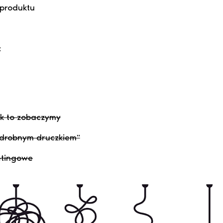
produktu
:
rok to zobaczymy
"drobnym druczkiem"
etingowe