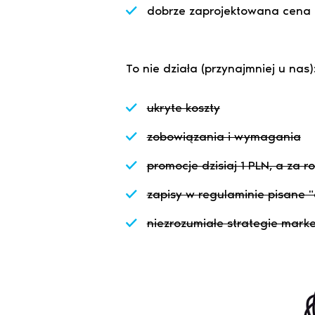
dobrze zaprojektowana cena 
To nie działa (przynajmniej u nas)
ukryte koszty
zobowiązania i wymagania
promocje dzisiaj 1 PLN, a za 
zapisy w regulaminie pisane 
niezrozumiałe strategie mark