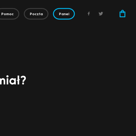
Pomoc
Poczta
Panel
miał?