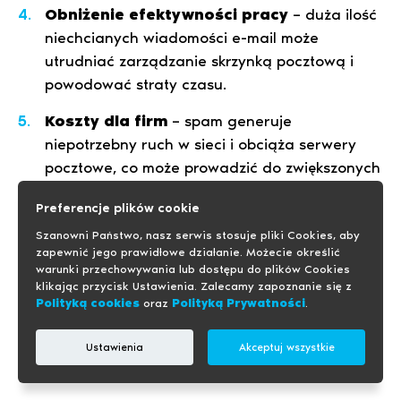
Obniżenie efektywności pracy
– duża ilość
niechcianych wiadomości e-mail może
utrudniać zarządzanie skrzynką pocztową i
powodować straty czasu.
Koszty dla firm
– spam generuje
niepotrzebny ruch w sieci i obciąża serwery
pocztowe, co może prowadzić do zwiększonych
kosztów utrzymania infrastruktury IT.
Preferencje plików cookie
Szanowni Państwo, nasz serwis stosuje pliki Cookies, aby
Aby chronić się przed negatywnymi skutkami
zapewnić jego prawidłowe działanie. Możecie określić
spamu, warto stosować filtry antyspamowe,
warunki przechowywania lub dostępu do plików Cookies
unikać podawania swojego adresu e-mail na
klikając przycisk Ustawienia. Zalecamy zapoznanie się z
Polityką cookies
oraz
Polityką Prywatności
.
nieznanych stronach i zachować ostrożność
podczas otwierania wiadomości od nieznanych
Ustawienia
Akceptuj wszystkie
nadawców.