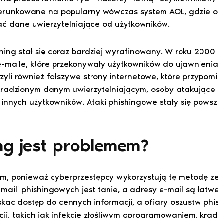
erunkowane na popularny wówczas system AOL, gdzie o
ć dane uwierzytelniające od użytkowników.
shing stał się coraz bardziej wyrafinowany. W roku 2000
-maile, które przekonywały użytkowników do ujawnieni
zyli również fałszywe strony internetowe, które przypomi
kradzionym danym uwierzytelniającym, osoby atakujące
innych użytkowników. Ataki phishingowe stały się pows
ng jest problemem?
, ponieważ cyberprzestępcy wykorzystują tę metodę ze w
-maili phishingowych jest tanie, a adresy e-mail są łat
kać dostęp do cennych informacji, a ofiary oszustw p
, takich jak infekcje złośliwym oprogramowaniem, kradz