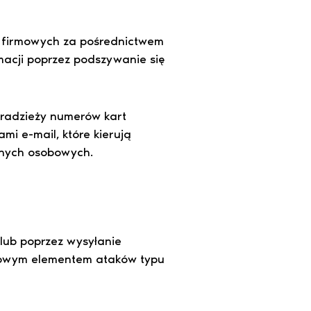
b firmowych za pośrednictwem
macji poprzez podszywanie się
 kradzieży numerów kart
i e-mail, które kierują
anych osobowych.
lub poprzez wysyłanie
uczowym elementem ataków typu