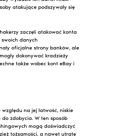
soby atakujące podszywały się
 hakerzy zaczęli atakować konta
a swoich danych
nały oficjalne strony banków, ale
 mogły dokonywać kradzieży
zechne także wobec kont eBay i
zględu na jej łatwość, niskie
we do zdobycia. W ten sposób
hishingowych mogą doświadczyć
ież tożsamości, a nawet utratę