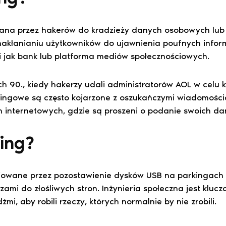
wana przez hakerów do kradzieży danych osobowych lu
 nakłanianiu użytkowników do ujawnienia poufnych infor
i jak bank lub platforma mediów społecznościowych.
ch 90., kiedy hakerzy udali administratorów AOL w celu
ingowe są często kojarzone z oszukańczymi wiadomościam
n internetowych, gdzie są proszeni o podanie swoich d
hing?
cjowane przez pozostawienie dysków USB na parkingach 
ami do złośliwych stron. Inżynieria społeczna jest kl
mi, aby robili rzeczy, których normalnie by nie zrobili.