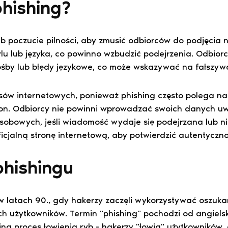
hishing?
lub poczucie pilności, aby zmusić odbiorców do podjęci
u lub języka, co powinno wzbudzić podejrzenia. Odbior
śby lub błędy językowe, co może wskazywać na fałszy
sów internetowych, ponieważ phishing często polega n
ron. Odbiorcy nie powinni wprowadzać swoich danych uwi
sobowych, jeśli wiadomość wydaje się podejrzana lub n
icjalną stronę internetową, aby potwierdzić autentyczn
phishingu
ę w latach 90., gdy hakerzy zaczęli wykorzystywać oszu
h użytkowników. Termin "phishing" pochodzi od angielsk
a proces łowienia ryb - hakerzy "łowią" użytkowników, 