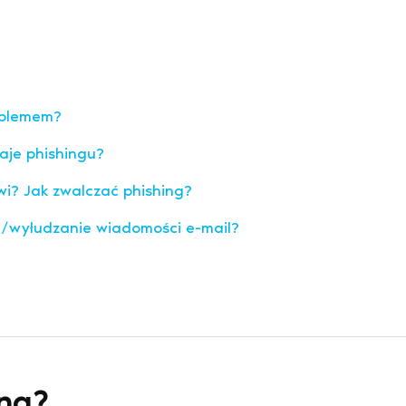
roblemem?
aje phishingu?
i? Jak zwalczać phishing?
e/wyłudzanie wiadomości e-mail?
ing?