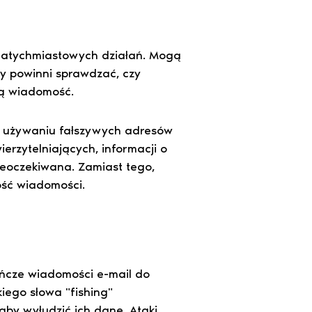
a natychmiastowych działań. Mogą
cy powinni sprawdzać, czy
wą wiadomość.
a używaniu fałszywych adresów
erzytelniających, informacji o
ieoczekiwana. Zamiast tego,
ość wiadomości.
kańcze wiadomości e-mail do
iego słowa "fishing"
aby wyłudzić ich dane. Ataki