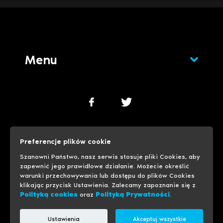
Menu
Polityka cookies
Polityka prywatności
Preferencje plików cookie
Ustawienia cookies
Szanowni Państwo, nasz serwis stosuje pliki Cookies, aby
zapewnić jego prawidłowe działanie. Możecie określić
warunki przechowywania lub dostępu do plików Cookies
© 1999-2026 Progreso
Usługi hostingowe
klikając przycisk Ustawienia. Zalecamy zapoznanie się z
Polityką cookies
oraz
Polityką Prywatności
.
Ustawienia
Akceptuj wszystkie