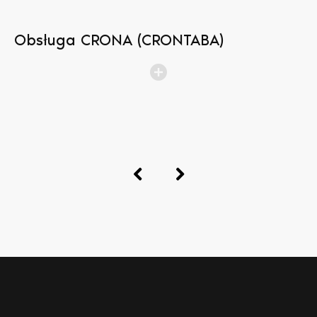
Obsługa CRONA (CRONTABA)
N
b
p