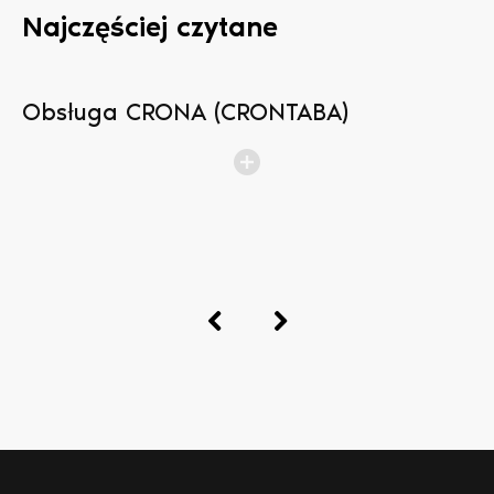
Najczęściej czytane
Obsługa CRONA (CRONTABA)
N
b
p