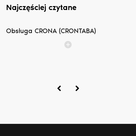
Najczęściej czytane
Obsługa CRONA (CRONTABA)
N
b
p