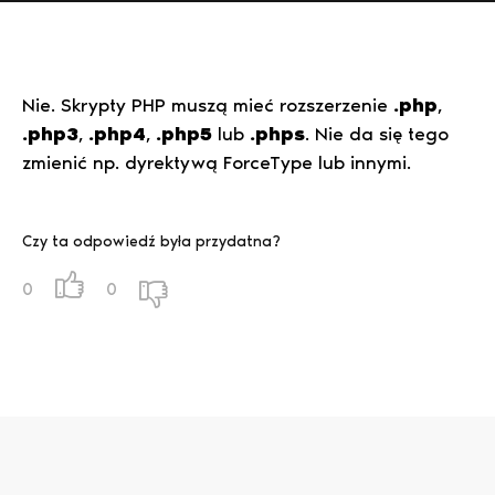
Nie. Skrypty PHP muszą mieć rozszerzenie
.php
,
.php3
,
.php4
,
.php5
lub
.phps
. Nie da się tego
zmienić np. dyrektywą ForceType lub innymi.
Czy ta odpowiedź była przydatna?
0
0