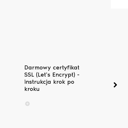
Darmowy certyfikat
Serwery
SSL (Let's Encrypt) -
pocztow
instrukcja krok po
konfigu
kroku