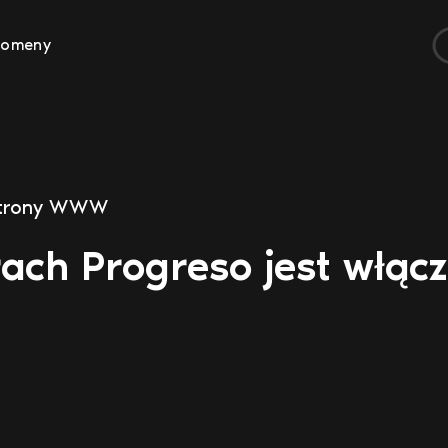
Domeny
trony WWW
ach Progreso jest włąc