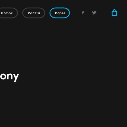
Pomoc
Poczta
Panel
zony