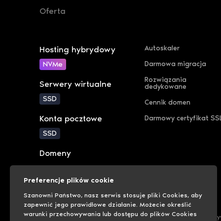
Oferta
Autoskaler
Hosting hybrydowy
NVMe
Darmowa migracja
Rozwiązania
Serwery wirtualne
dedykowane
SSD
Cennik domen
Konta pocztowe
Darmowy certyfikat SS
SSD
Domeny
Preferencje plików cookie
Szanowni Państwo, nasz serwis stosuje pliki Cookies, aby
zapewnić jego prawidłowe działanie. Możecie określić
warunki przechowywania lub dostępu do plików Cookies
Polityka cookies
Polityka pr