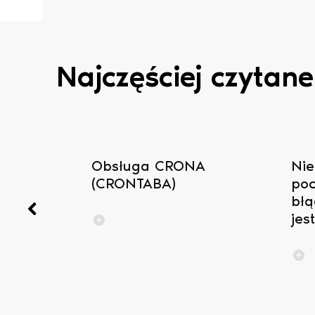
Najczęściej czytane
się do
Obsługa CRONA
Nie
(CRONTABA)
poc
błą
jes