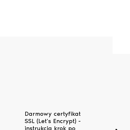
Darmowy certyfikat
Serwery
SSL (Let's Encrypt) -
pocztow
instrukcja krok po
konfigu