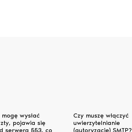
 mogę wysłać
Czy muszę włączyć
zty, pojawia się
uwierzytelnianie
d serwera 553, co
(autoryzację) SMTP?