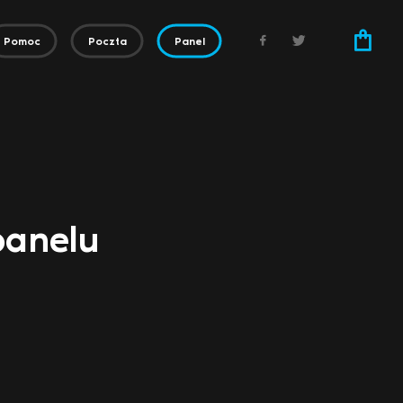
Pomoc
Poczta
Panel
panelu