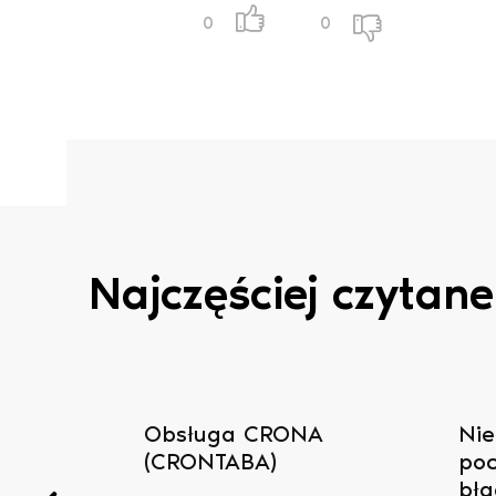
0
0
Najczęściej czytane
się do
Obsługa CRONA
Nie
(CRONTABA)
poc
błą