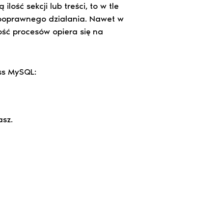
ość sekcji lub treści, to w tle
 poprawnego działania. Nawet w
ość procesów opiera się na
ss MySQL:
asz.