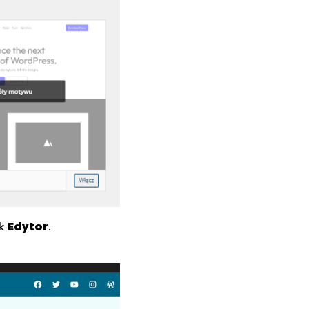
sk
Edytor
.