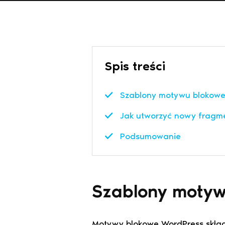
Spis treści
Szablony motywu blokow
Jak utworzyć nowy fragm
Podsumowanie
Szablony moty
Motywy blokowe WordPress skład