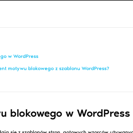
ego w WordPress
ent motywu blokowego z szablonu WordPress?
wu blokowego w WordPress
ają się z szablonów stron, gotowych wzorców używany