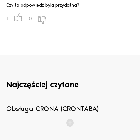
Czy ta odpowiedź była przydatna?
1
0
Najczęściej czytane
Obsługa CRONA (CRONTABA)
N
b
p