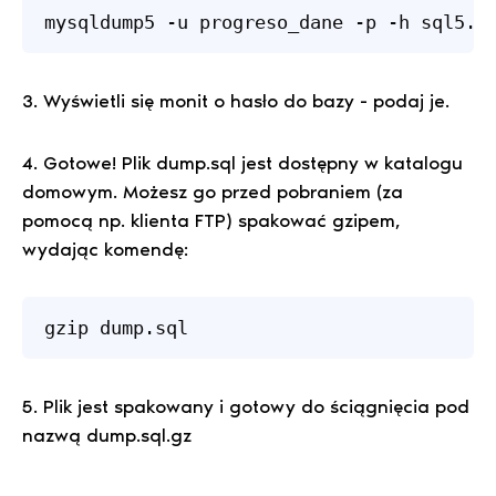
mysqldump5 -u progreso_dane -p -h sql5.p
3. Wyświetli się monit o hasło do bazy - podaj je.
4. Gotowe! Plik dump.sql jest dostępny w katalogu
domowym. Możesz go przed pobraniem (za
pomocą np. klienta FTP) spakować gzipem,
wydając komendę:
gzip dump.sql
5. Plik jest spakowany i gotowy do ściągnięcia pod
nazwą dump.sql.gz