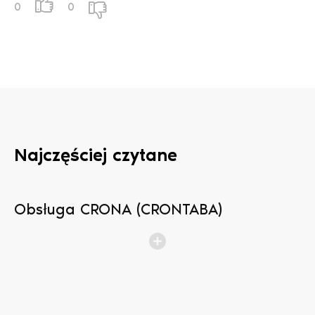
0
0
Najczęściej czytane
Obsługa CRONA (CRONTABA)
N
b
p