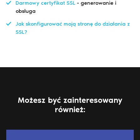
Darmowy certyfikat SSL
- generowanie i
obsługa
Jak skonfigurować moją stronę do działania z
SSL?
Możesz być zainteresowany
również: