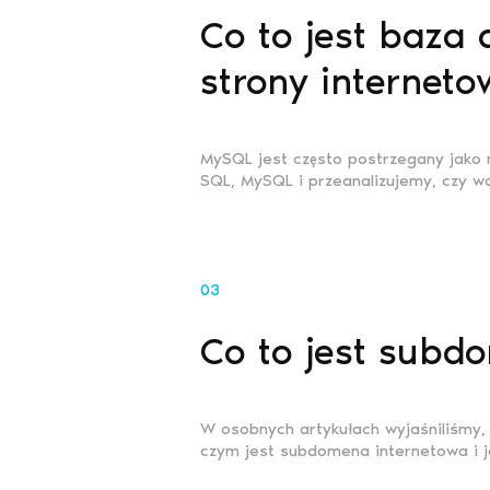
Co to jest baza
strony interneto
MySQL jest często postrzegany jako 
SQL, MySQL i przeanalizujemy, czy wa
03
Co to jest subdo
W osobnych artykułach wyjaśniliśmy, 
czym jest subdomena internetowa i 