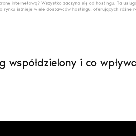
tronę internetową? Wszystko zaczyna się od hostingu. Ta usł
rynku istnieje wiele dostawców hostingu, oferujących różne ro
ng współdzielony i co wpływ