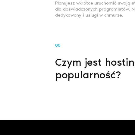
Planujesz wkrótce uruchomić swoją s
dla doświadczonych programistów. Na 
dedykowany i usługi w chmurze.
06
Czym jest hosti
popularność?