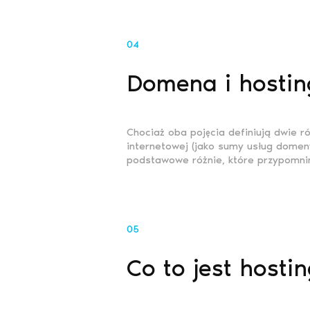
04
Domena i hosting 
Chociaż oba pojęcia definiują dwie r
internetowej (jako sumy usług domeny
podstawowe różnie, które przypomnim
05
Co to jest hosti