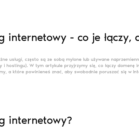
internetowy - co je łączy, a
óżne usługi, często są ze sobą mylone lub używane naprzemienn
 i hostingu). W tym artykule przyjrzymy się, co łączy domenę i
y, a które powinieneś znać, aby swobodnie poruszać się w Int
ng internetowy?