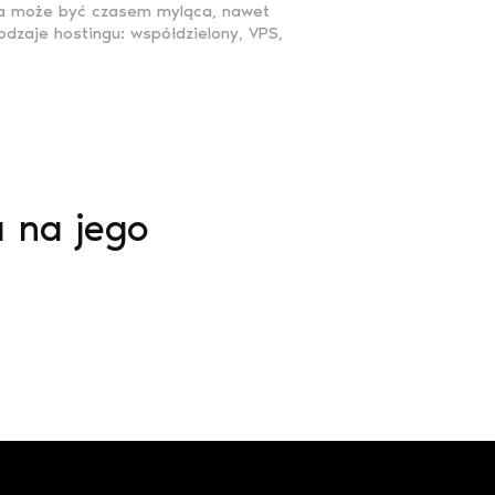
uga może być czasem myląca, nawet
dzaje hostingu: współdzielony, VPS,
a na jego