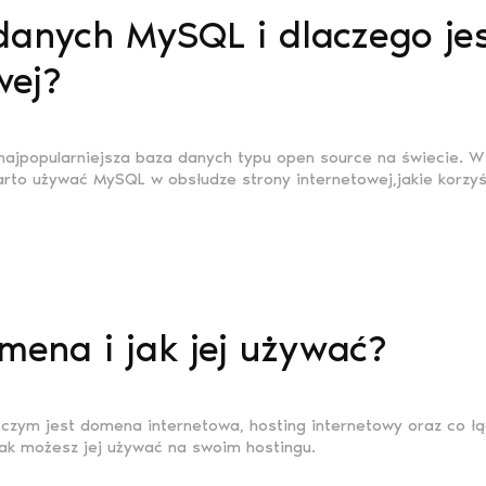
 danych MySQL i dlaczego je
wej?
najpopularniejsza baza danych typu open source na świecie. W
rto używać MySQL w obsłudze strony internetowej,jakie korzyśc
mena i jak jej używać?
czym jest domena internetowa, hosting internetowy oraz co łąc
jak możesz jej używać na swoim hostingu.