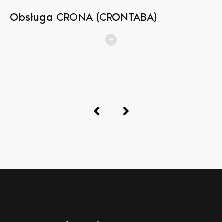
Obsługa CRONA (CRONTABA)
N
b
p