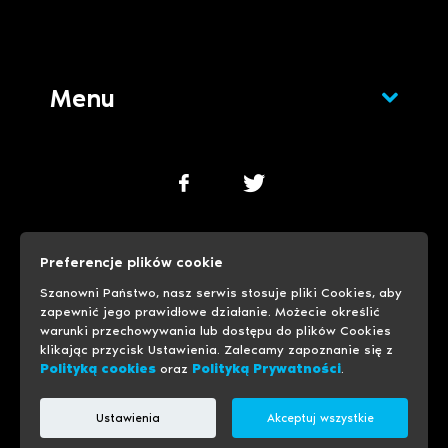
Menu
Polityka cookies
Polityka prywatności
Preferencje plików cookie
Ustawienia cookies
Szanowni Państwo, nasz serwis stosuje pliki Cookies, aby
zapewnić jego prawidłowe działanie. Możecie określić
warunki przechowywania lub dostępu do plików Cookies
© 1999-2026 Progreso
Usługi hostingowe
klikając przycisk Ustawienia. Zalecamy zapoznanie się z
Polityką cookies
oraz
Polityką Prywatności
.
Ustawienia
Akceptuj wszystkie