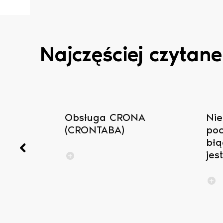
Najczęściej czytane
się do
Obsługa CRONA
Nie
(CRONTABA)
poc
błą
jes