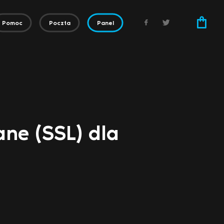
Pomoc
Poczta
Panel
ane (SSL) dla