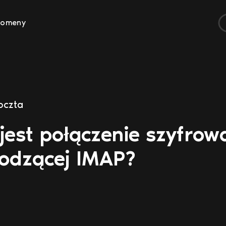
Domeny
oczta
jest połączenie szyfrow
hodzącej IMAP?