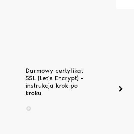
Darmowy certyfikat
Serwery
SSL (Let's Encrypt) -
pocztow
instrukcja krok po
konfigu
kroku