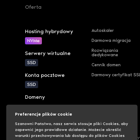
Oferta
Autoskaler
Hosting hybrydowy
NVMe
Darmowa migracja
Rozwiązania
Serwery wirtualne
dedykowane
SSD
Cennik domen
Konta pocztowe
Darmowy certyfikat SS
SSD
Domeny
Preferencje plików cookie
Szanowni Państwo, nasz serwis stosuje pliki Cookies, aby
zapewnić jego prawidłowe działanie. Możecie określić
warunki przechowywania lub dostępu do plików Cookies
Polityka cookies
Polityka pr