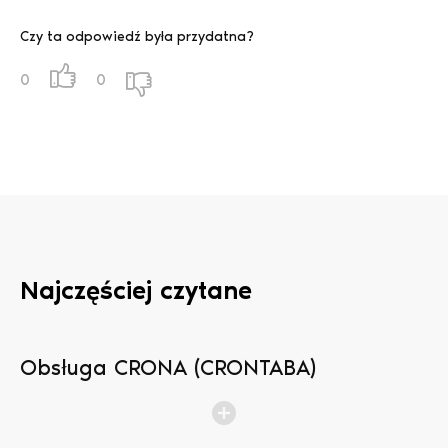
Czy ta odpowiedź była przydatna?
0
0
Najczęściej czytane
Obsługa CRONA (CRONTABA)
N
b
p