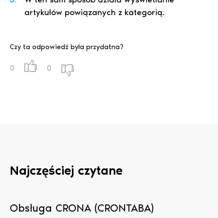
artykułów powiązanych z kategorią.
Czy ta odpowiedź była przydatna?
0
0
Najczęściej czytane
Obsługa CRONA (CRONTABA)
N