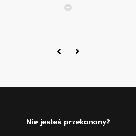
b
p
Nie jesteś przekonany?