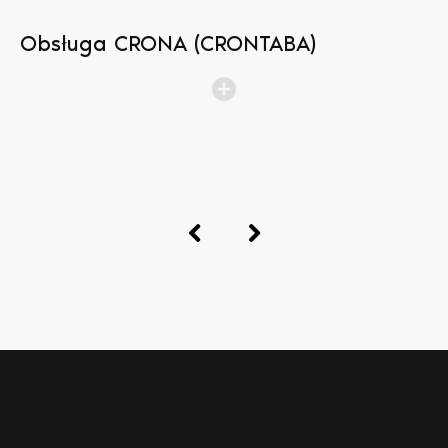
Obsługa CRONA (CRONTABA)
N
b
p