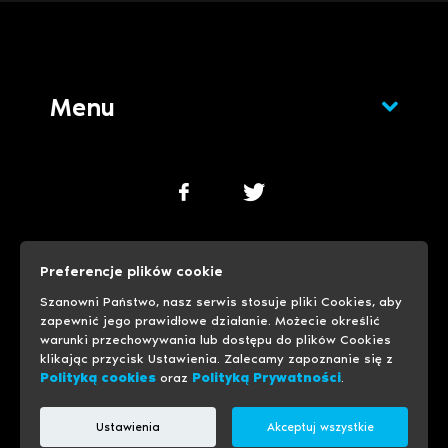
Menu
Polityka cookies
Polityka prywatności
Preferencje plików cookie
Ustawienia cookies
Szanowni Państwo, nasz serwis stosuje pliki Cookies, aby
zapewnić jego prawidłowe działanie. Możecie określić
warunki przechowywania lub dostępu do plików Cookies
© 1999-2026 Progreso
Usługi hostingowe
klikając przycisk Ustawienia. Zalecamy zapoznanie się z
Polityką cookies
oraz
Polityką Prywatności
.
Ustawienia
Akceptuj wszystkie