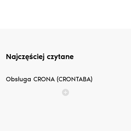
Najczęściej czytane
Obsługa CRONA (CRONTABA)
N
b
p