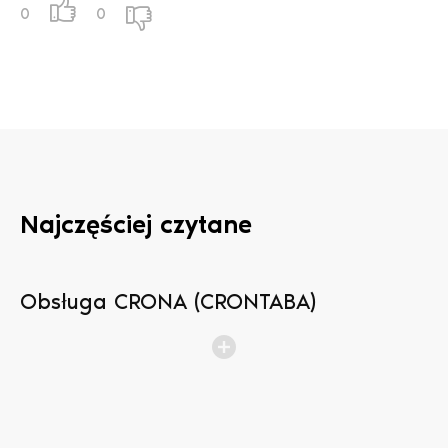
0
0
Najczęściej czytane
Obsługa CRONA (CRONTABA)
N
b
p