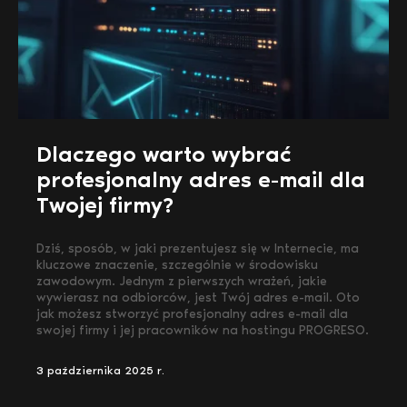
Dlaczego warto wybrać
profesjonalny adres e-mail dla
Twojej firmy?
Dziś, sposób, w jaki prezentujesz się w Internecie, ma
kluczowe znaczenie, szczególnie w środowisku
zawodowym. Jednym z pierwszych wrażeń, jakie
wywierasz na odbiorców, jest Twój adres e-mail. Oto
jak możesz stworzyć profesjonalny adres e-mail dla
swojej firmy i jej pracowników na hostingu PROGRESO.
3 października 2025 r.