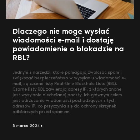
Dlaczego nie mogę wysłać
wiadomości e-mail i dostaję
powiadomienie o blokadzie na
RBL?
Jednym z narzędzi, które pomagają zwalczać spam i
zwiększać bezpieczeństwo w wysyłaniu wiadomości e-
mail, są czarne listy Real-time Blackhole Lists (RBL).
Czarne listy RBL zawierają adresy IP, z których znane
jest wysyłanie niechcianej poczty. Ich głównym celem
jest odrzucanie wiadomości pochodzących z tych
adresów IP, co przyczynia się do ochrony skrzynek
odbiorczych przed spamem.
3 marca 2024 r.