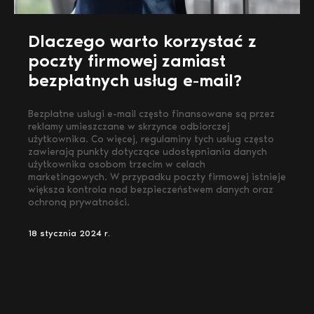
Dlaczego warto korzystać z
poczty firmowej zamiast
bezpłatnych usług e-mail?
Bezpłatne usługi e-mail często finansowane są przez
reklamy umieszczane w skrzynce odbiorczej
użytkownika. Co więcej, regulaminy tych usług często
zawierają punkty dotyczące udostępniania danych
użytkownika osobom trzecim w celach
marketingowych. W przypadku poczty firmowej istnieje
większa kontrola nad bezpieczeństwem danych oraz
ochroną prywatności.
18 stycznia 2024 r.