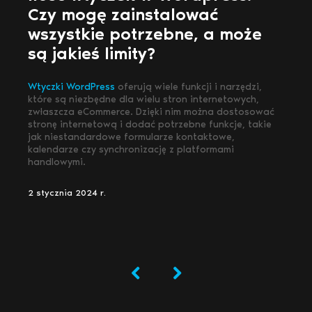
Czy mogę zainstalować
wszystkie potrzebne, a może
są jakieś limity?
Wtyczki WordPress
oferują wiele funkcji i narzędzi,
które są niezbędne dla wielu stron internetowych,
zwłaszcza eCommerce. Dzięki nim można dostosować
stronę internetową i dodać potrzebne funkcje, takie
jak niestandardowe formularze kontaktowe,
kalendarze czy synchronizację z platformami
handlowymi.
2 stycznia 2024 r.