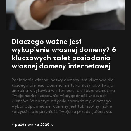
Dlaczego ważne jest
wykupienie własnej domeny? 6
kluczowych zalet posiadania
własnej domeny internetowej
Posiadanie własnej nazwy domeny jest kluczowe dla
każdego biznesu. Domena nie tylko służy jako Twoja
unikalna wizytówka w Internecie, ale także wzmacnia
Twoją markę i zapewnia wiarygodność w oczach
klientów. W naszym artykule sprawdzimy, dlaczego
wybór odpowiedniej domeny jest tak istotny i jakie
korzyści może przynieść Twojemu przedsiębiorstwu.
4 października 2025 r.