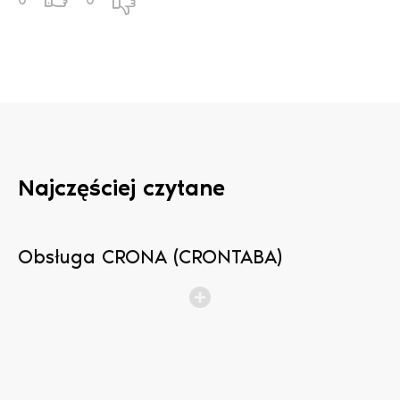
Najczęściej czytane
Obsługa CRONA (CRONTABA)
N
b
p